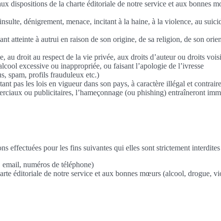
 aux dispositions de la charte éditoriale de notre service et aux bonnes
insulte, dénigrement, menace, incitant à la haine, à la violence, au suic
ant atteinte à autrui en raison de son origine, de sa religion, de son ori
e, au droit au respect de la vie privée, aux droits d’auteur ou droits voi
lcool excessive ou inappropriée, ou faisant l’apologie de l’ivresse
s, spam, profils frauduleux etc.)
ctant pas les lois en vigueur dans son pays, à caractère illégal et contr
erciaux ou publicitaires, l’hameçonnage (ou phishing) entraîneront im
s effectuées pour les fins suivantes qui elles sont strictement interdites
 email, numéros de téléphone)
arte éditoriale de notre service et aux bonnes mœurs (alcool, drogue, v