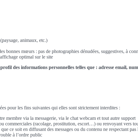
(paysage, animaux, etc.)
et des bonnes mœurs : pas de photographies dénudées, suggestives, à con
affichage optimal sur le site
 profil des informations personnelles telles que : adresse email, nu
es pour les fins suivantes qui elles sont strictement interdites :
re membre via la messagerie, via le chat webcam et tout autre support
s ou commerciales (racolage, prostitution, escort…) ou renvoyant vers to
e que ce soit en diffusant des messages ou du contenu ne respectant pas 
trouble à l’ordre public