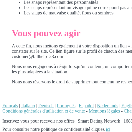
Les snaps représentant des personnalités
Les snaps représentant un visage qui ne correspond pas 
Les snaps de mauvaise qualité, flous ou sombres
Vous pouvez agir
A cette fin, nous mettons également à votre disposition un lien « 
constater sur le site. Ce lien figure sur le profil de chacun des m
customer@billhelp123.com
Nous nous engageons à réagir lorsqu’un contenu, un comportement 
les plus adaptées à la situation.
Nous nous réservons le droit de supprimer tout contenu ne respec
Français
|
Italiano
|
Deutsch
|
Português
|
Español
|
Nederlands
|
Engli
Conditions générales d'utilisation et de vente
-
Mentions légales
-
Char
Inscrivez vous pour recevoir nos offres
|
Smart Dating Network | 1688
Pour consulter notre politique de confidentialité cliquez
ici