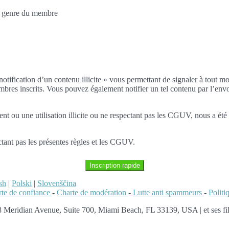
au genre du membre
notification d’un contenu illicite » vous permettant de signaler à tout m
embres inscrits. Vous pouvez également notifier un tel contenu par l’envo
ou une utilisation illicite ou ne respectant pas les CGUV, nous a été 
tant pas les présentes règles et les CGUV.
Inscription rapide
sh
|
Polski
|
Slovenščina
te de confiance
-
Charte de modération
-
Lutte anti spammeurs
-
Polit
 Meridian Avenue, Suite 700, Miami Beach, FL 33139, USA | et ses fil